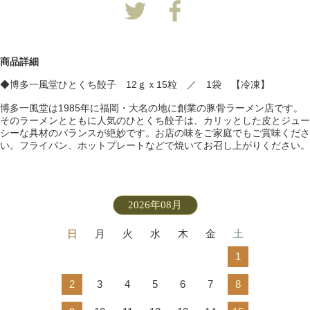
商品詳細
◆博多一風堂ひとくち餃子 12ｇｘ15粒 ／ 1袋 【冷凍】
博多一風堂は1985年に福岡・大名の地に創業の豚骨ラーメン店です。
そのラーメンとともに人気のひとくち餃子は、カリッとした皮とジュー
シーな具材のバランスが絶妙です。お店の味をご家庭でもご賞味くださ
い。フライパン、ホットプレートなどで焼いてお召し上がりください。
2026年08月
日
月
火
水
木
金
土
1
2
3
4
5
6
7
8